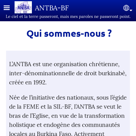
Aller au contenu principal
ANTBA-BF
Se
Le ciel et la terre passeront, mais mes paroles ne passeront point.
Qui sommes-nous ?
L’ANTBA est une organisation chrétienne,
inter-dénominationnelle de droit burkinabè,
créée en 1992.
Née de l’initiative des nationaux, sous l’égide
de la FEME et la SIL-BF, l’ANTBA se veut le
bras de l’Eglise, en vue de la transformation
holistique et endogène des communautés
locales au Burkina Faso. Activement